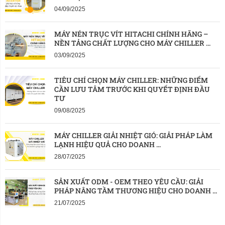
04/09/2025
MÁY NÉN TRỤC VÍT HITACHI CHÍNH HÃNG – 
NỀN TẢNG CHẤT LƯỢNG CHO MÁY CHILLER ...
03/09/2025
TIÊU CHÍ CHỌN MÁY CHILLER: NHỮNG ĐIỂM 
CẦN LƯU TÂM TRƯỚC KHI QUYẾT ĐỊNH ĐẦU 
TƯ
09/08/2025
MÁY CHILLER GIẢI NHIỆT GIÓ: GIẢI PHÁP LÀM 
LẠNH HIỆU QUẢ CHO DOANH ...
28/07/2025
SẢN XUẤT ODM - OEM THEO YÊU CẦU: GIẢI 
PHÁP NÂNG TẦM THƯƠNG HIỆU CHO DOANH ...
21/07/2025