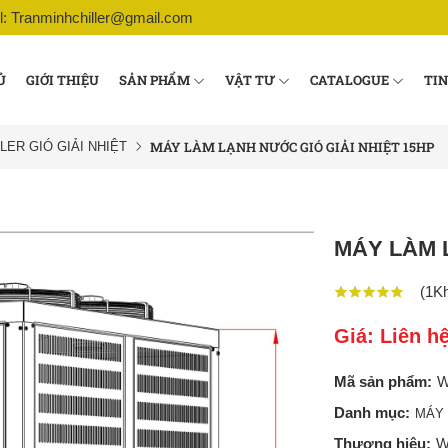
l: Tranminhchiller@gmail.com
Ủ
GIỚI THIỆU
SẢN PHẨM
VẬT TƯ
CATALOGUE
TIN
MÁY LÀM LẠNH NƯỚC GIÓ GIẢI NHIỆT 15HP
LER GIÓ GIẢI NHIỆT
MÁY LÀM 
(
1
Kh
Giá: Liên h
Mã sản phẩm:
W
Danh mục:
MÁY 
Thương hiệu:
W