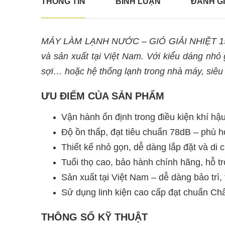
THÔNG TIN
BÌNH LUẬN
ĐÁNH G
MÁY LÀM LẠNH NƯỚC – GIÓ GIẢI NHIỆT 15H
và sản xuất tại Việt Nam. Với kiểu dáng nhỏ
sợi… hoặc hệ thống lạnh trong nhà máy, siêu 
ƯU ĐIỂM CỦA SẢN PHẨM
Vận hành ổn định trong điều kiện khí hậ
Độ ồn thấp, đạt tiêu chuẩn 78dB – phù 
Thiết kế nhỏ gọn, dễ dàng lắp đặt và di
Tuổi thọ cao, bảo hành chính hãng, hỗ t
Sản xuất tại Việt Nam – dễ dàng bảo trì, 
Sử dụng linh kiện cao cấp đạt chuẩn Ch
THÔNG SỐ KỸ THUẬT