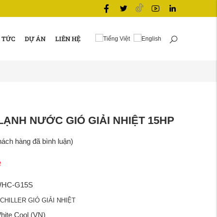
 TỨC
DỰ ÁN
LIÊN HỆ
LẠNH NƯỚC GIÓ GIẢI NHIỆT 15HP
ách hàng đã bình luận)
ệ
HC-G15S
CHILLER GIÓ GIẢI NHIỆT
hite Cool (VN)