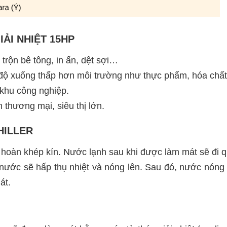
ẢI NHIỆT 15HP
rộn bê tông, in ấn, dệt sợi…
độ xuống thấp hơn môi trường như thực phẩm, hóa chất,
 khu công nghiệp.
 thương mại, siêu thị lớn.
CHILLER
ần hoàn khép kín. Nước lạnh sau khi được làm mát sẽ đi
y nước sẽ hấp thụ nhiệt và nóng lên. Sau đó, nước nóng 
át.