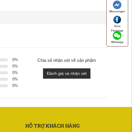
Messenger
Xem
Fanpage
Whatapp
0
%
Chia sẻ nhận xét về sản phẩm
0
%
0
%
Đánh giá và nhận xét
0
%
0
%
HỖ TRỢ KHÁCH HÀNG