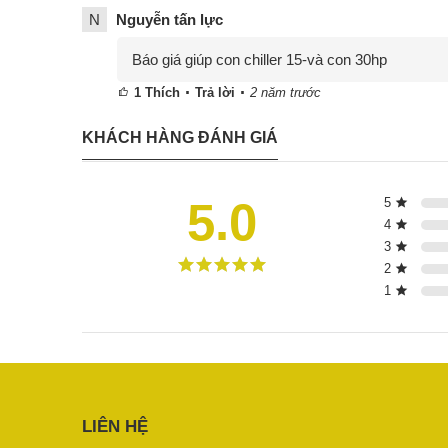
N
Nguyễn tấn lực
Báo giá giúp con chiller 15-và con 30hp
1
Thích
Trả lời
2 năm trước
KHÁCH HÀNG ĐÁNH GIÁ
5.0
5
4
3
2
1
LIÊN HỆ