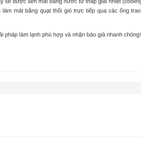
y sẽ được làm mát bằng nước từ tháp giải nhiệt (cooling
c làm mát bằng quạt thổi gió trực tiếp qua các ống trao
iải pháp làm lạnh phù hợp và nhận báo giá nhanh chóng!