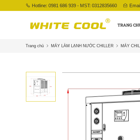
Hotline: 0981 686 939 - MST: 0312835660
Emai
TRANG CH
Trang chủ
MÁY LÀM LẠNH NƯỚC CHILLER
MÁY CHIL