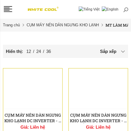
MT LÀM MÁT
Trang chủ
CỤM MÁY NÉN DÀN NGƯNG KHO LẠNH
Hiển thị:
12
/
24
/
36
Sắp xếp
CỤM MÁY NÉN DÀN NGƯNG
CỤM MÁY NÉN DÀN NGƯNG
KHO LẠNH DC INVERTER - ...
KHO LẠNH DC INVERTER - ...
Giá: Liên hệ
Giá: Liên hệ