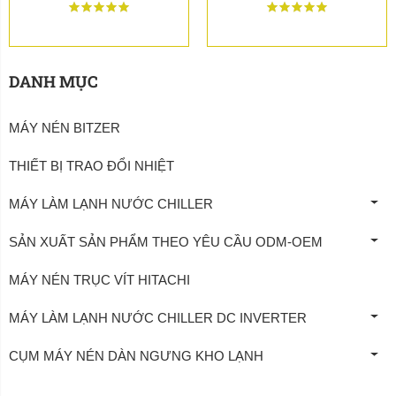
DANH MỤC
MÁY NÉN BITZER
THIẾT BỊ TRAO ĐỔI NHIỆT
MÁY LÀM LẠNH NƯỚC CHILLER
SẢN XUẤT SẢN PHẨM THEO YÊU CẦU ODM-OEM
MÁY NÉN TRỤC VÍT HITACHI
MÁY LÀM LẠNH NƯỚC CHILLER DC INVERTER
CỤM MÁY NÉN DÀN NGƯNG KHO LẠNH