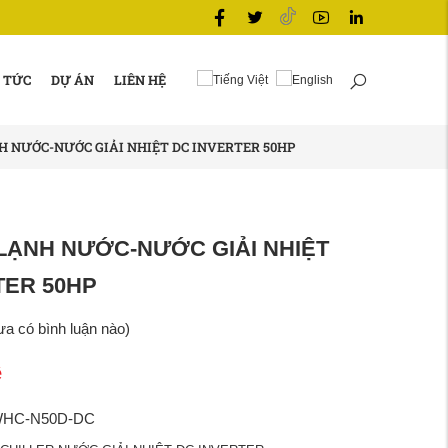
 TỨC
DỰ ÁN
LIÊN HỆ
 NƯỚC-NƯỚC GIẢI NHIỆT DC INVERTER 50HP
LẠNH NƯỚC-NƯỚC GIẢI NHIỆT
TER 50HP
a có bình luận nào)
ệ
HC-N50D-DC