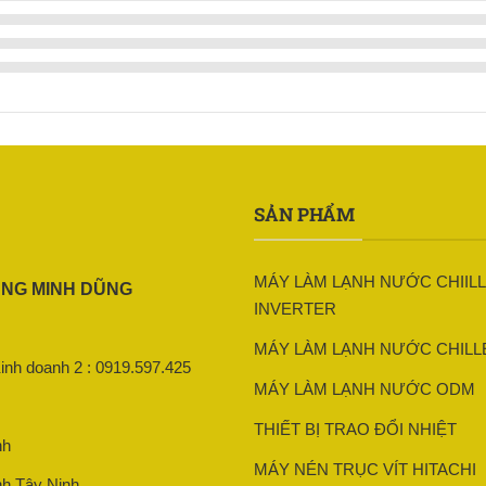
SẢN PHẨM
MÁY LÀM LẠNH NƯỚC CHIIL
ỤNG MINH DŨNG
INVERTER
MÁY LÀM LẠNH NƯỚC CHILL
Kinh doanh 2 : 0919.597.425
MÁY LÀM LẠNH NƯỚC ODM
THIẾT BỊ TRAO ĐỔI NHIỆT
nh
MÁY NÉN TRỤC VÍT HITACHI
nh Tây Ninh