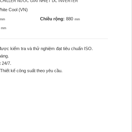
CHILLER NƯỚC GIẢI NHIỆT DC INVERTER
hite Cool (VN)
Chiều rộng:
880
mm
mm
mm
được kiểm tra và thử nghiệm đạt tiêu chuẩn ISO.
háng.
̣t 24/7.
 Thiết kế công suất theo yêu cầu.