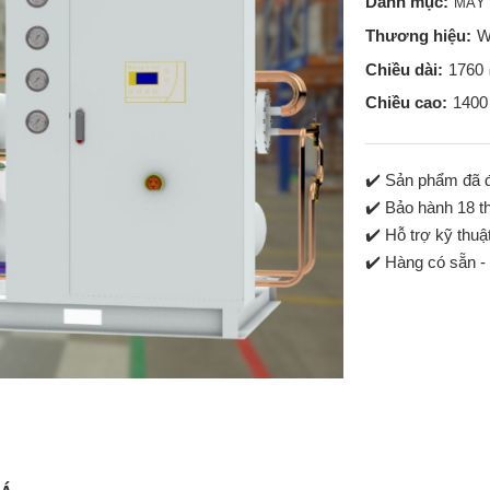
Danh mục:
MÁY 
Thương hiệu:
W
Chiều dài:
1760
Chiều cao:
1400
✔️ Sản phẩm đã 
✔️ Bảo hành 18 t
✔️ Hỗ trợ kỹ thuâ
✔️ Hàng có sẵn -