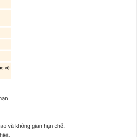
hạn.
̣ cao và không gian hạn chế.
iệt.