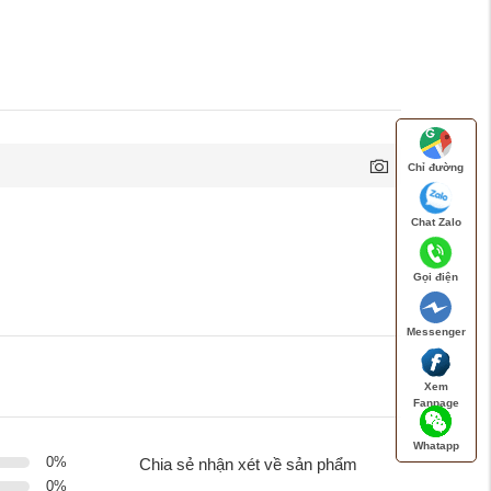
Chỉ đường
Chat Zalo
Gọi điện
Messenger
Xem
Fanpage
Whatapp
0
%
Chia sẻ nhận xét về sản phẩm
0
%