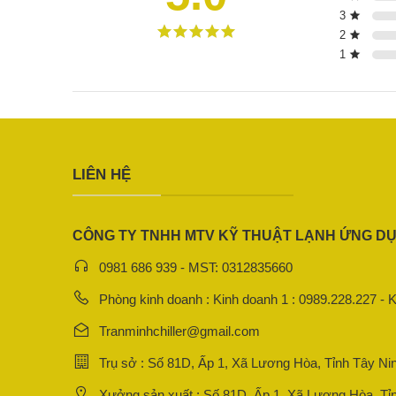
3
2
1
LIÊN HỆ
CÔNG TY TNHH MTV KỸ THUẬT LẠNH ỨNG D
0981 686 939 - MST: 0312835660
Phòng kinh doanh : Kinh doanh 1 : 0989.228.227 - 
Tranminhchiller@gmail.com
Trụ sở : Số 81D, Ấp 1, Xã Lương Hòa, Tỉnh Tây Ni
Xưởng sản xuất : Số 81D, Ấp 1, Xã Lương Hòa, Tỉ