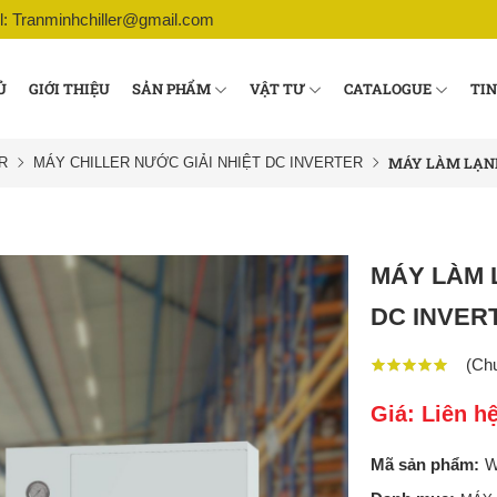
l: Tranminhchiller@gmail.com
Ủ
GIỚI THIỆU
SẢN PHẨM
VẬT TƯ
CATALOGUE
TIN
MÁY LÀM LẠNH
R
MÁY CHILLER NƯỚC GIẢI NHIỆT DC INVERTER
MÁY LÀM 
DC INVER
(Chư
Giá: Liên h
Mã sản phẩm:
W