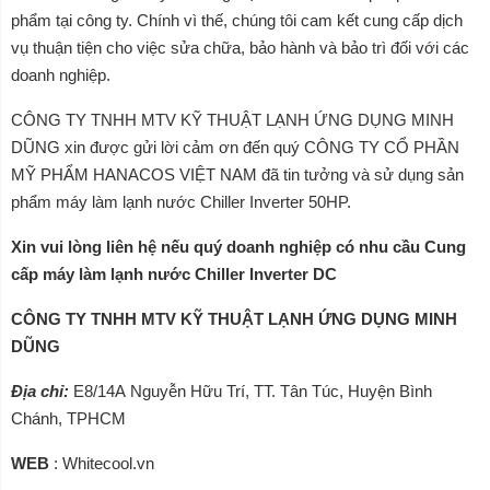
phẩm tại công ty. Chính vì thế, chúng tôi cam kết cung cấp dịch
vụ thuận tiện cho việc sửa chữa, bảo hành và bảo trì đối với các
doanh nghiệp.
CÔNG TY TNHH MTV KỸ THUẬT LẠNH ỨNG DỤNG MINH
DŨNG xin được gửi lời cảm ơn đến quý CÔNG TY CỔ PHẦN
MỸ PHẨM HANACOS VIỆT NAM đã tin tưởng và sử dụng sản
phẩm
máy làm lạnh nước Chiller Inverter 50HP.
Xin vui lòng liên hệ nếu quý doanh nghiệp có nhu cầu
Cung
cấp máy làm lạnh nước Chiller Inverter DC
CÔNG TY TNHH MTV KỸ THUẬT LẠNH ỨNG DỤNG MINH
DŨNG
Địa chỉ:
E8/14A Nguyễn Hữu Trí, TT. Tân Túc, Huyện Bình
Chánh, TPHCM
WEB
: Whitecool.vn