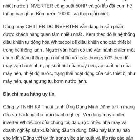
nhiệt nước ) INVERTER công suất 50HP và gói lắp đặt cụm hệ
thống bao gồm: Bồn nước 10000L và tháp giải nhiệt.
Dòng máy CHILLER DC INVERTER vẫn đang là sản phẩm
được khách hàng quan tâm nhiều nhất . Kèm theo đó là hệ thống
điều khiển tự động hóa Whitecool để điều khiển cho các thiết bị
trong hệ thống lạnh . Người vận hành có thể vận hành chiller một
cách dễ dàng thông qua nút nhấn với các thông số để theo dõi
máy vận hành như , áp suất hút của máy nén, áp suất nén của
máy nén, nhiệt độ nước, trạng thái hoạt động của các thiết bị như
máy nén, quạt ngưng tụ, bơm nước lạnh.
Địa chỉ mua hàng uy tín.
Công ty TNHH Kỹ Thuật Lạnh Ứng Dụng Minh Dũng tự tin mang
đến sự hài lòng cho mọi doanh nghiệp. Với dòng máy chiller
inverter WhiteCool của chúng tôi, đã được nhiều nhà máy và
doanh nghiệp sản xuất hàng đầu tin dùng. Điều này làm tự hào
cho Minh Dũng với uy tín trong việc sản xuất và lắp ráp các sản