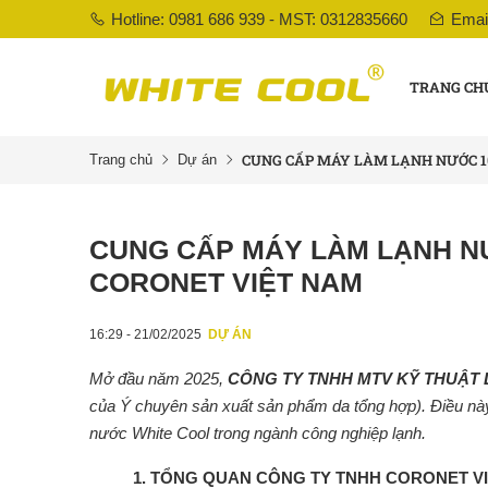
Hotline: 0981 686 939 - MST: 0312835660
Emai
TRANG CH
CUNG CẤP MÁY LÀM LẠNH NƯỚC 100
Trang chủ
Dự án
CUNG CẤP MÁY LÀM LẠNH NƯỚ
CORONET VIỆT NAM
16:29 - 21/02/2025
DỰ ÁN
Mở đầu năm 2025,
CÔNG TY TNHH MTV KỸ THUẬT
của Ý chuyên sản xuất sản phẩm da tổng hợp). Điều này k
nước White Cool trong ngành công nghiệp lạnh.
1. TỔNG QUAN CÔNG TY TNHH CORONET V